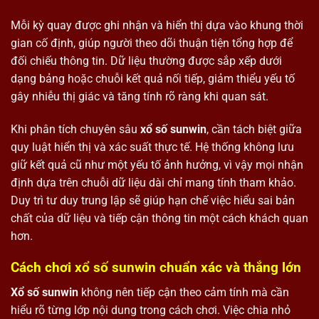
Mỗi kỳ quay được ghi nhận và hiển thị dựa vào khung thời
gian cố định, giúp người theo dõi thuận tiện tổng hợp để
đối chiếu thông tin. Dữ liệu thường được sắp xếp dưới
dạng bảng hoặc chuỗi kết quả nối tiếp, giảm thiểu yếu tố
gây nhiễu thị giác và tăng tính rõ ràng khi quan sát.
Khi phân tích chuyên sâu
xổ số sunwin
, cần tách biệt giữa
quy luật hiển thị và xác suất thực tế. Hệ thống không lưu
giữ kết quả cũ như một yếu tố ảnh hưởng, vì vậy mọi nhận
định dựa trên chuỗi dữ liệu dài chỉ mang tính tham khảo.
Duy trì tư duy trung lập sẽ giúp hạn chế việc hiểu sai bản
chất của dữ liệu và tiếp cận thông tin một cách khách quan
hơn.
Cách chơi xổ số sunwin chuẩn xác và thắng lớn
Xổ số sunwin
không nên tiếp cận theo cảm tính mà cần
hiểu rõ từng lớp nội dung trong cách chơi. Việc chia nhỏ