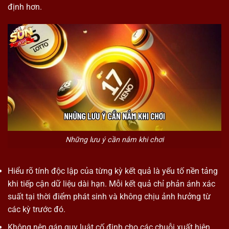
định hơn.
Những lưu ý cần nắm khi chơi
Hiểu rõ tính độc lập của từng kỳ kết quả là yếu tố nền tảng
khi tiếp cận dữ liệu dài hạn. Mỗi kết quả chỉ phản ánh xác
suất tại thời điểm phát sinh và không chịu ảnh hưởng từ
các kỳ trước đó.
Không nên gán quy luật cố định cho các chuỗi xuất hiện