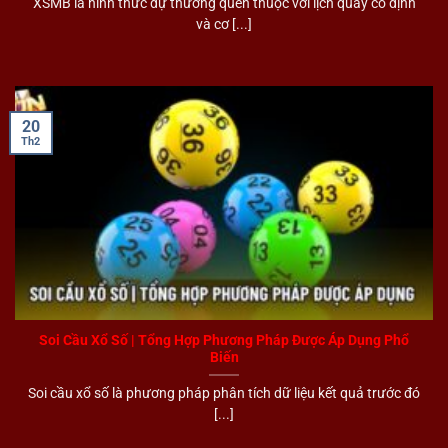
XSMB là hình thức dự thưởng quen thuộc với lịch quay cố định
và cơ [...]
20
Th2
Soi Cầu Xổ Số | Tổng Hợp Phương Pháp Được Áp Dụng Phổ
Biến
Soi cầu xổ số là phương pháp phân tích dữ liệu kết quả trước đó
[...]