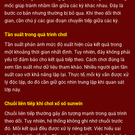
mốc giúp tránh nhầm lẫn giữa các kỳ khác nhau. Đây là
bước cơ bản nhưng thường bị bỏ qua. Khi theo dõi thời
gian, cần chú ý các giai đoạn chuyển tiếp giữa các kỳ.
Tần suất trong quá trình chơi
Tần suất phản ánh mức độ xuất hiện của kết quả trong
một khoảng thời gian nhất định. Tuy nhiên, đây không phải
yếu tố đảm bảo cho kết quả tiếp theo. Cách chơi đúng là
xem tần suất như dữ liệu tham khảo. Nhiều người gán tần
suất cao với khả năng lặp lại. Thực tế, mỗi kỳ vẫn được xử
lý độc lập, do đó cần giữ góc nhìn trung lập khi quan sát
lớp này.
Chuỗi liên tiếp khi chơi xổ số sunwin
Chuỗi liên tiếp thường gây ấn tượng mạnh trong quá trình
theo dõi. Tuy nhiên, hệ thống không ghi nhớ chuỗi trước
đó. Mỗi kết quả đều được xử lý riêng biệt. Việc hiểu sai