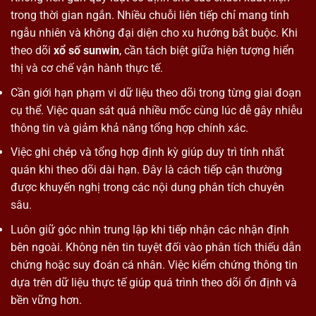
trong thời gian ngắn. Nhiều chuỗi liên tiếp chỉ mang tính
ngẫu nhiên và không đại diện cho xu hướng bắt buộc. Khi
theo dõi
xổ số sunwin
, cần tách biệt giữa hiện tượng hiển
thị và cơ chế vận hành thực tế.
Cần giới hạn phạm vi dữ liệu theo dõi trong từng giai đoạn
cụ thể. Việc quan sát quá nhiều mốc cùng lúc dễ gây nhiễu
thông tin và giảm khả năng tổng hợp chính xác.
Việc ghi chép và tổng hợp định kỳ giúp duy trì tính nhất
quán khi theo dõi dài hạn. Đây là cách tiếp cận thường
được khuyến nghị trong các nội dung phân tích chuyên
sâu.
Luôn giữ góc nhìn trung lập khi tiếp nhận các nhận định
bên ngoài. Không nên tin tuyệt đối vào phân tích thiếu dẫn
chứng hoặc suy đoán cá nhân. Việc kiểm chứng thông tin
dựa trên dữ liệu thực tế giúp quá trình theo dõi ổn định và
bền vững hơn.