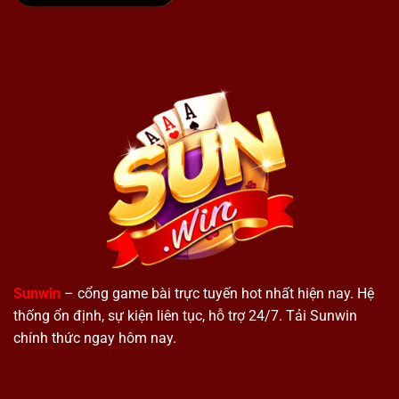
Sunwin
– cổng game bài trực tuyến hot nhất hiện nay. Hệ
thống ổn định, sự kiện liên tục, hỗ trợ 24/7. Tải Sunwin
chính thức ngay hôm nay.