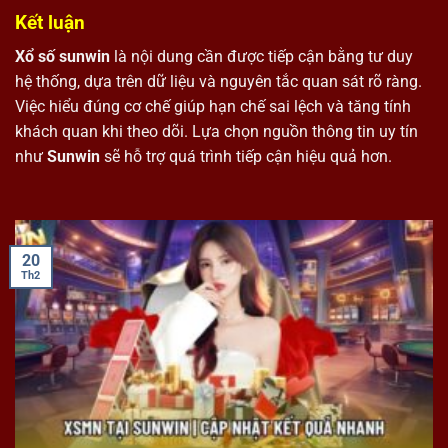
Kết luận
Xổ số sunwin
là nội dung cần được tiếp cận bằng tư duy
hệ thống, dựa trên dữ liệu và nguyên tắc quan sát rõ ràng.
Việc hiểu đúng cơ chế giúp hạn chế sai lệch và tăng tính
khách quan khi theo dõi. Lựa chọn nguồn thông tin uy tín
như
Sunwin
sẽ hỗ trợ quá trình tiếp cận hiệu quả hơn.
20
Th2