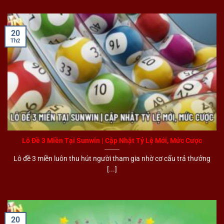
20
Th2
Lô Đề 3 Miền Tại Sunwin | Cập Nhật Tỷ Lệ Mới, Mức Cược
Lô đề 3 miền luôn thu hút người tham gia nhờ cơ cấu trả thưởng
[...]
20